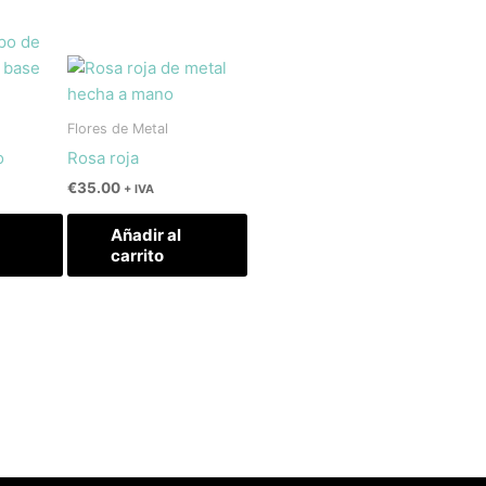
Flores de Metal
o
Rosa roja
€
35.00
+ IVA
Añadir al
carrito