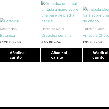
Decoración
Flores de Metal
Flores de Metal
Botánica
Orquídea sencilla
Amapola Chop
€
120.00
€
45.00
€
95.00
+ IVA
+ IVA
+ IVA
Añadir al
Añadir al
Añadir al
carrito
carrito
carrito