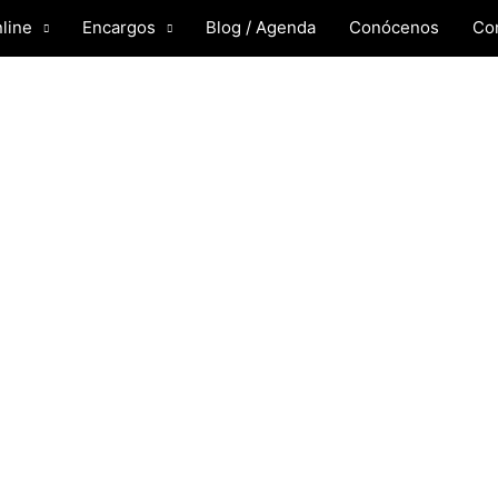
Buscar
line
Encargos
Blog / Agenda
Conócenos
Co
por:
Orquídea
mediana
cantidad