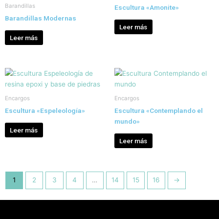
Barandillas
Escultura «Amonite»
Barandillas Modernas
Leer más
Leer más
Encargos
Encargos
Escultura «Espeleología»
Escultura «Contemplando el
mundo»
Leer más
Leer más
1
2
3
4
…
14
15
16
→