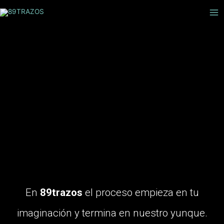
Ir
Buscar
al
por:
contenido
En
89trazos
el proceso empieza en tu
imaginación y termina en nuestro yunque.