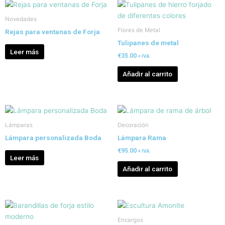
Novedades
Flores de Metal
Rejas para ventanas de Forja
Tulipanes de metal
Leer más
€
35.00
+ IVA
Añadir al carrito
Lámparas
Decoración
Lámpara personalizada Boda
Lámpara Rama
€
95.00
+ IVA
Leer más
Añadir al carrito
Encargos