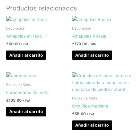
Productos relacionados
Decoración
Decoración
Amapolas en taco
Amapolas Rodaja
€
60.00
€
170.00
+ IVA
+ IVA
Añadir al carrito
Añadir al carrito
Flores de Metal
Enredaderas de metal
Flores de Metal
€
105.00
+ IVA
Orquídea mediana
Añadir al carrito
€
55.00
+ IVA
Añadir al carrito