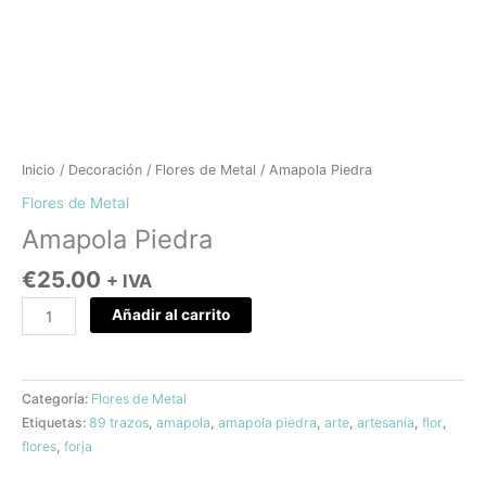
Inicio
/
Decoración
/
Flores de Metal
/ Amapola Piedra
Flores de Metal
Amapola Piedra
€
25.00
+ IVA
Añadir al carrito
Categoría:
Flores de Metal
Etiquetas:
89 trazos
,
amapola
,
amapola piedra
,
arte
,
artesanía
,
flor
,
flores
,
forja