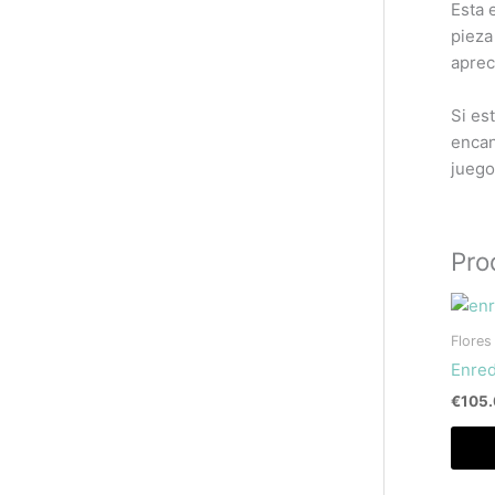
Esta 
pieza
aprec
Si es
encan
juego
Pro
Flores
Enred
€
105