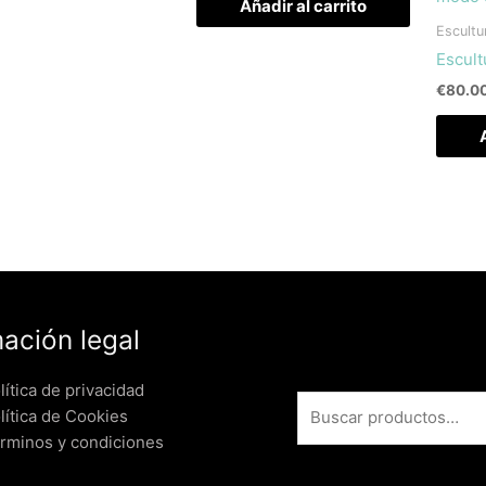
Añadir al carrito
Escultu
Escult
€
80.0
mación legal
lítica de privacidad
lítica de Cookies
érminos y condiciones