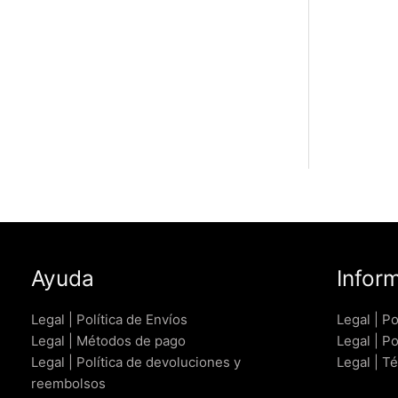
Ayuda
Infor
Legal | Política de Envíos
Legal | Po
Legal | Métodos de pago
Legal | Po
Legal | Política de devoluciones y
Legal | T
reembolsos