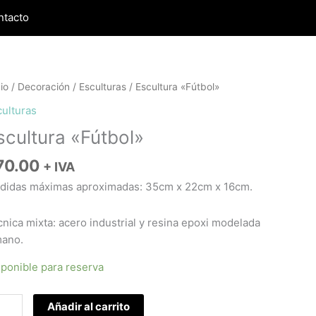
ntacto
ultura
cio
/
Decoración
/
Esculturas
/ Escultura «Fútbol»
tbol"
culturas
tidad
scultura «Fútbol»
70.00
+ IVA
didas máximas aproximadas: 35cm x 22cm x 16cm.
nica mixta: acero industrial y resina epoxi modelada
mano.
sponible para reserva
Añadir al carrito