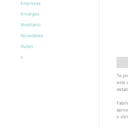
Empresas
Encargos
Mobiliario
Novedades
Outlet
x
Descr
Te pr
este 
detal
Fabri
aprox
o vitr