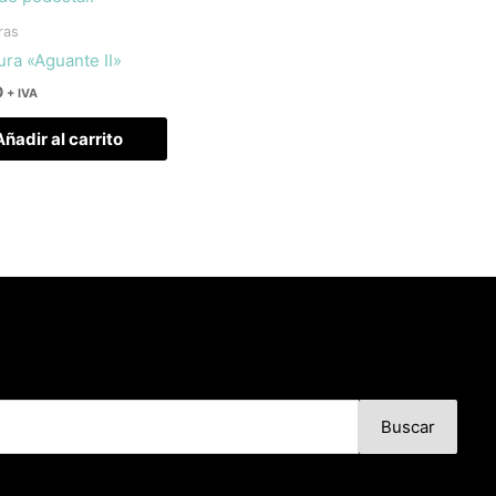
ras
ura «Aguante II»
0
+ IVA
Añadir al carrito
Buscar