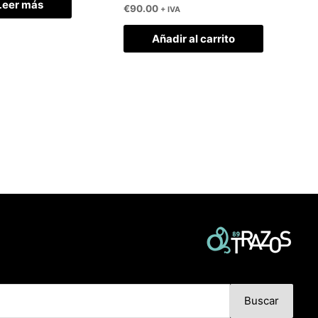
Leer más
€
90.00
+ IVA
Añadir al carrito
Buscar