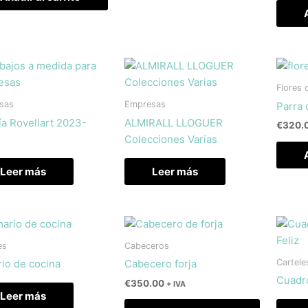
Flores 
sas
Empresas
Parra 
ía Rovellart 2023-
ALMIRALL LLOGUER
€
320.
Colecciones Varias
Leer más
Leer más
es
Cabeceros
Cartele
io de cocina
Cabecero forja
Cuadro
€
350.00
+ IVA
Leer más