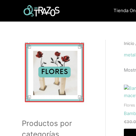
Ir
al
Tienda On
contenido
Inicio
metal
Mostr
Flores
Bamb
Productos por
€
30.
categorías