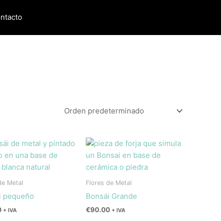
ntacto
de Metal
Flores de Metal
i pequeño
Bonsái Grande
0
€
90.00
+ IVA
+ IVA