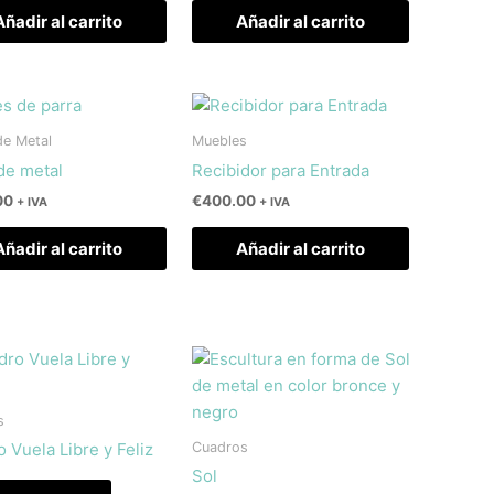
Añadir al carrito
Añadir al carrito
de Metal
Muebles
de metal
Recibidor para Entrada
00
€
400.00
+ IVA
+ IVA
Añadir al carrito
Añadir al carrito
s
Cuadros
 Vuela Libre y Feliz
Sol