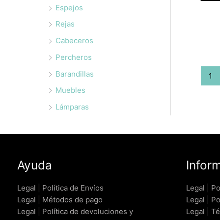
Espejos
Rejas
Cabeceros
Percheros
Barandillas
1
Muebles
Lámparas
Ayuda
Infor
Legal | Política de Envíos
Legal | Po
Legal | Métodos de pago
Legal | Po
Legal | Política de devoluciones y
Legal | T