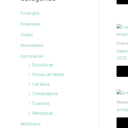
Encargos
Empresas
Outlet
Empre
Novedades
Galer
Decoración
2025
Esculturas
Flores de Metal
Carteles
Candelabros
Muebl
Cuadros
Armar
Mariposas
Mobiliario