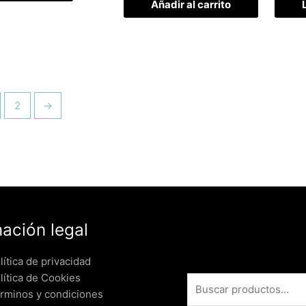
Añadir al carrito
2
→
mación legal
lítica de privacidad
lítica de Cookies
érminos y condiciones