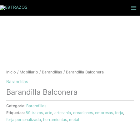
Ir
Buscar
al
por:
contenido
Inicio
/
Mobiliario
/
Barandillas
/ Barandilla Balconera
Barandillas
Barandilla Balconera
Categoría:
Barandillas
Etiquetas:
89 trazos
,
arte
,
artesanía
,
creaciones
,
empresas
,
forja
,
forja personalizada
,
herramientas
,
metal