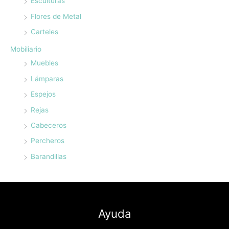
Esculturas
Flores de Metal
Carteles
Mobiliario
Muebles
Lámparas
Espejos
Rejas
Cabeceros
Percheros
Barandillas
Ayuda