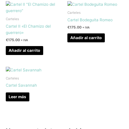
Carteles
Carteles
Cartel Bodeguita Romeo
Cartel II «El Chamizo del
€
175.00
+ IVA
guerrero»
Añadir al carrito
€
175.00
+ IVA
Añadir al carrito
Carteles
Cartel Savannah
Leer más