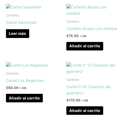
Carteles
Carteles
Cartel Savannah
Cartelito Rosas con nombre
Leer más
€
75.00
+ IVA
Añadir al carrito
Carteles
Carteles
Cartel Los Regaches
Cartel II «El Chamizo del
€
80.00
+ IVA
guerrero»
Añadir al carrito
€
175.00
+ IVA
Añadir al carrito