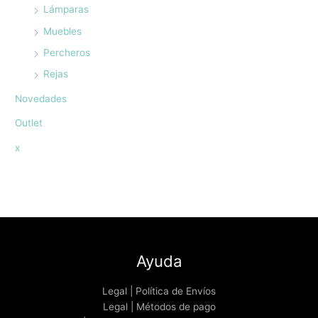
Lámparas
Muebles
Percheros
Rejas
Novedades
Outlet
x
Ayuda
Legal | Política de Envíos
Legal | Métodos de pago