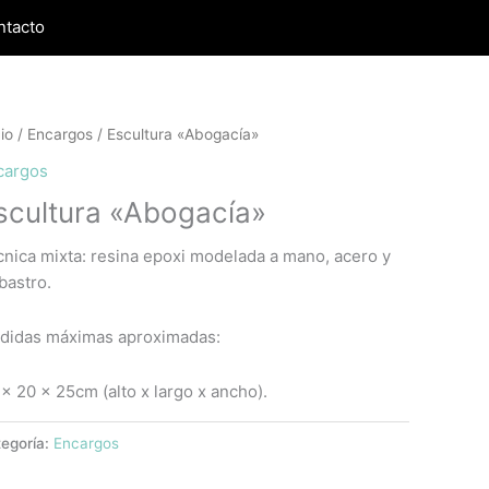
ntacto
cio
/
Encargos
/ Escultura «Abogacía»
cargos
scultura «Abogacía»
nica mixta: resina epoxi modelada a mano, acero y
bastro.
didas máximas aproximadas:
x 20 x 25cm (alto x largo x ancho).
egoría:
Encargos