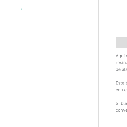
x
Descr
Aquí 
resin
de al
Este 
con e
Si bu
conve