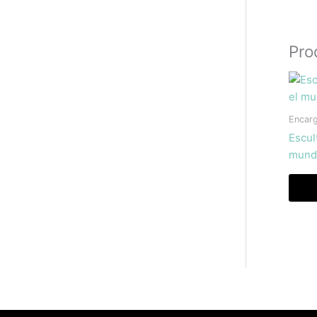
Pro
Encar
Escul
mund