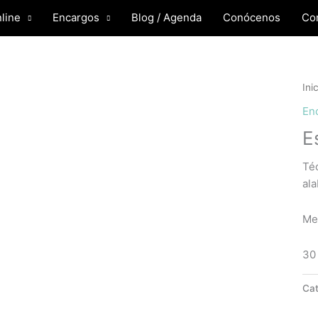
Buscar
line
Encargos
Blog / Agenda
Conócenos
Co
por:
Ini
En
E
Téc
ala
Me
30 
Cat