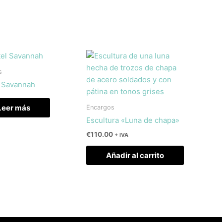
s
l Savannah
Leer más
Encargos
Escultura «Luna de chapa»
€
110.00
+ IVA
Añadir al carrito